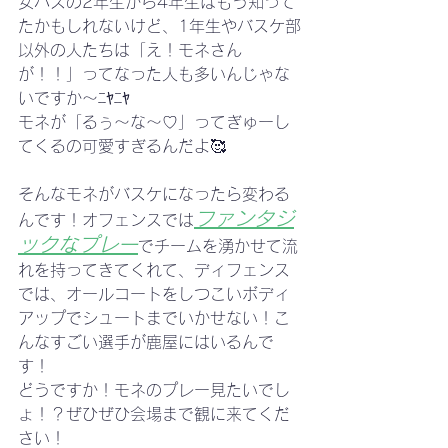
女バスの2年生から4年生はもう知って
たかもしれないけど、1年生やバスケ部
以外の人たちは「え！モネさん
が！！」ってなった人も多いんじゃな
いですか〜ﾆﾔﾆﾔ
モネが「るぅ〜な〜♡」ってぎゅーし
てくるの可愛すぎるんだよ🥰
そんなモネがバスケになったら変わる
ファンタジ
んです！オフェンスでは
ックなプレー
でチームを湧かせて流
れを持ってきてくれて、ディフェンス
では、オールコートをしつこいボディ
アップでシュートまでいかせない！こ
んなすごい選手が鹿屋にはいるんで
す！
どうですか！モネのプレー見たいでし
ょ！？ぜひぜひ会場まで観に来てくだ
さい！