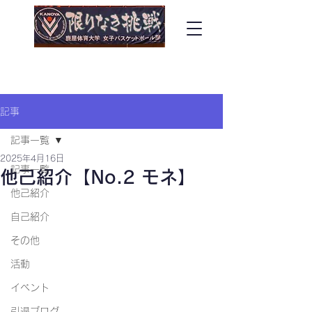
​鹿屋体育大学女子バスケットボール部
​～GODDESS～
記事
記事一覧
2025年4月16日
記事一覧
他己紹介【No.2 モネ】
他己紹介
自己紹介
その他
活動
イベント
引退ブログ