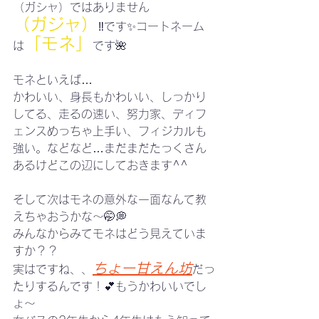
（ガシャ）ではありません
（ガジャ）
‼️です✨コートネーム
「モネ」
は
です🌺
モネといえば…
かわいい、身長もかわいい、しっかり
してる、走るの速い、努力家、ディフ
ェンスめっちゃ上手い、フィジカルも
強い。などなど…まだまだたっくさん
あるけどこの辺にしておきます^^
そして次はモネの意外な一面なんて教
えちゃおうかな〜🤭💭
みんなからみてモネはどう見えていま
すか？？
ちょー甘えん坊
実はですね、、
だっ
たりするんです！💕︎もうかわいいでし
ょ〜