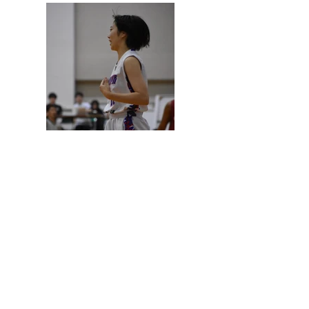
SNS⇒https://linktr.ee/nifs_goddess
お問い合わせ：
kanoya.goddess.koho@gmail.com